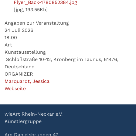
Flyer_Back-1780852384.jpg
[jpg, 193.55Kb]
Angaben zur Veranstaltung
24 Juli 2026
18:00
Art
Kunstausstellung
Schloßstraße 10-12, Kronberg im Taunus, 61476,
Deutschland
ORGANIZER
Marquardt, Jessica
Webseite
wieArt Rhein-Neckar e.V.
Künstlergruppe
Am Danielsbrunnen 47,