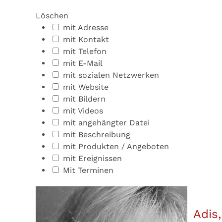
Löschen
mit Adresse
mit Kontakt
mit Telefon
mit E-Mail
mit sozialen Netzwerken
mit Website
mit Bildern
mit Videos
mit angehängter Datei
mit Beschreibung
mit Produkten / Angeboten
mit Ereignissen
Mit Terminen
Adis,