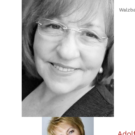
Walzba
Adol