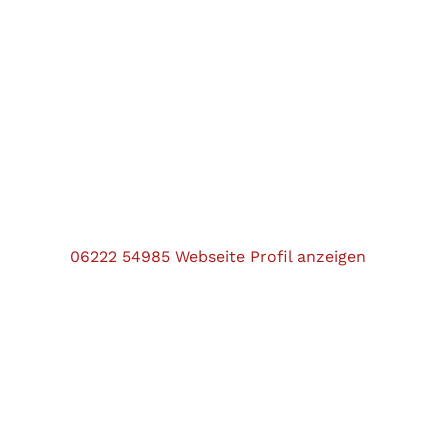
06222 54985
Webseite
Profil anzeigen