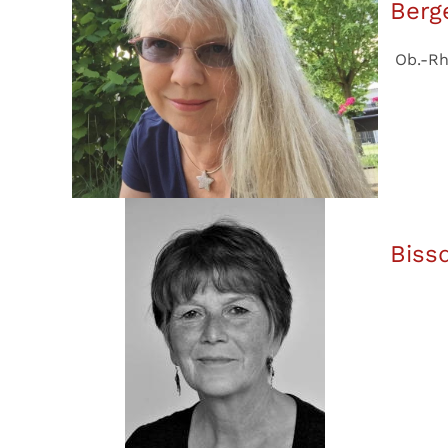
Berg
Ob.-R
Bissd