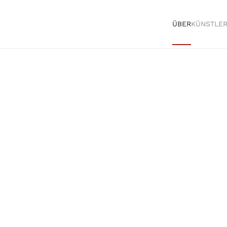
ÜBER
KÜNSTLE