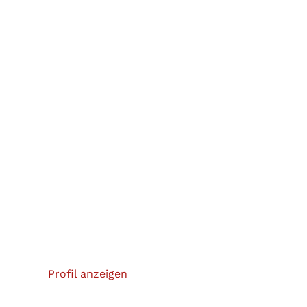
Profil anzeigen