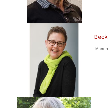
Beck
Mannh