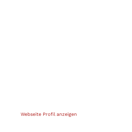
Webseite
Profil anzeigen