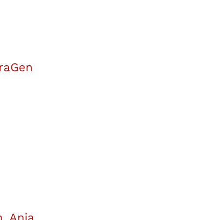
raGen
h, Anja